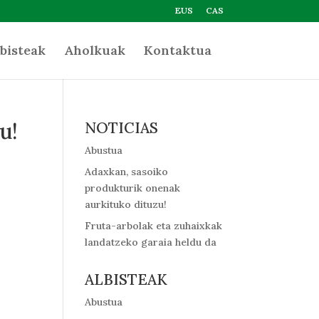
EUS
CAS
bisteak
Aholkuak
Kontaktua
u!
NOTICIAS
Abustua
Adaxkan, sasoiko
produkturik onenak
aurkituko dituzu!
Fruta-arbolak eta zuhaixkak
landatzeko garaia heldu da
ALBISTEAK
Abustua