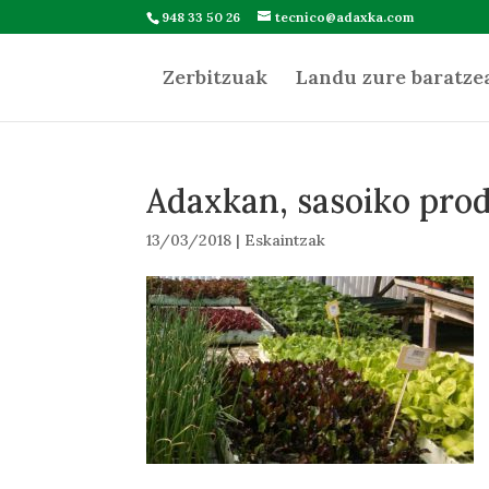
948 33 50 26
tecnico@adaxka.com
Zerbitzuak
Landu zure baratze
Adaxkan, sasoiko prod
13/03/2018
|
Eskaintzak