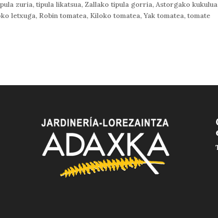
ula zuria, tipula likatsua, Zallako tipula gorria, Astorgako kukulua
oko letxuga, Robin tomatea, Kiloko tomatea, Yak tomatea, tomate