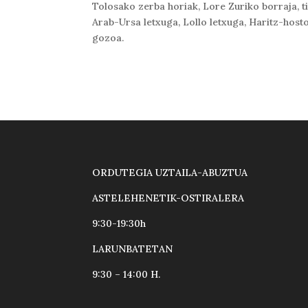
Tolosako zerba horiak, Lore Zuriko borraja, tip
Arab-Ursa letxuga, Lollo letxuga, Haritz-host
gozoa.
ORDUTEGIA UZTAILA-ABUZTUA
ASTELEHENETIK-OSTIRALERA
9:30-19:30h
LARUNBATETAN
9:30 – 14:00 H.