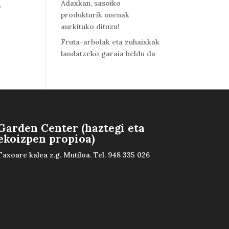
Adaxkan, sasoiko
,
produkturik onenak
aurkituko dituzu!
Fruta-arbolak eta zuhaixkak
landatzeko garaia heldu da
Garden Center (haztegi eta
ekoizpen propioa)
Taxoare kalea z.g. Mutiloa. Tel. 948 335 026