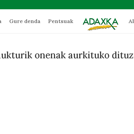
a
Gure denda
Pentsuak
Al
ukturik onenak aurkituko dituz