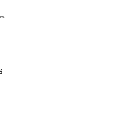
es.
s