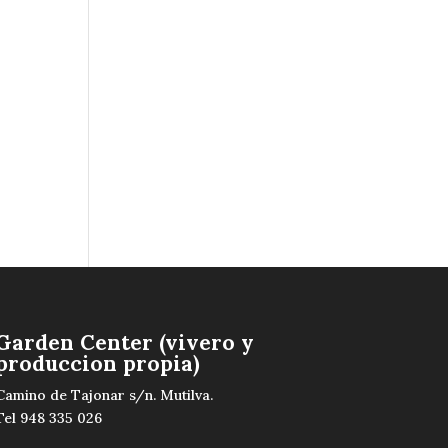
Garden Center (vivero y
produccion propia)
Camino de Tajonar s/n. Mutilva.
Tel 948 335 026